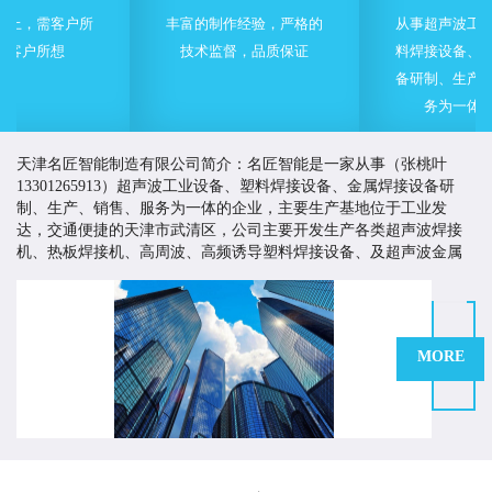
丰富的制作经验，严格的
从事超声波工业设备、塑
技术监督，品质保证
料焊接设备、金属焊接设
备研制、生产、销售、服
务为一体的企业
天津名匠智能制造有限公司简介：名匠智能是一家从事（张桃叶
13301265913）超声波工业设备、塑料焊接设备、金属焊接设备研
制、生产、销售、服务为一体的企业，主要生产基地位于工业发
达，交通便捷的天津市武清区，公司主要开发生产各类超声波焊接
机、热板焊接机、高周波、高频诱导塑料焊接设备、及超声波金属
焊接设备等。
名匠智能一直致力于为客户提供有价值的塑料焊接与超声波
应用解决方案，以高品质的产品来提高客户市场竞争力，创造客户
价值。多年来，名匠智能持续改进生产工艺、严格控制产品质量、
MORE
不断加大技术开发的力度和投入，并积极引进技术，制造技术质量
优越的产品，为国内外客商提供多方面多途径的产品与服务。
名匠在塑料焊接及超声波应用领域有着技术和丰富的行业经验。我