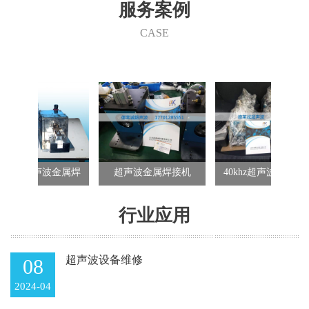
们的产品在家电行业、汽车行业、电子行业、航天航空、精密五
服务案例
金、包装行业、玩具行业、纺织行业等的各类产品制造中都得到了
成功的使用。 快捷、可靠、经济、清洁和美观，德莱诚为您在这个
CASE
竞争激烈的市场中开创低成本和效益高的发展途径。
波金属焊
超声波金属焊接机
40khz超声波金属焊接
驱鸟
机
赶鸟
行业应用
超声波设备维修
08
2024-04